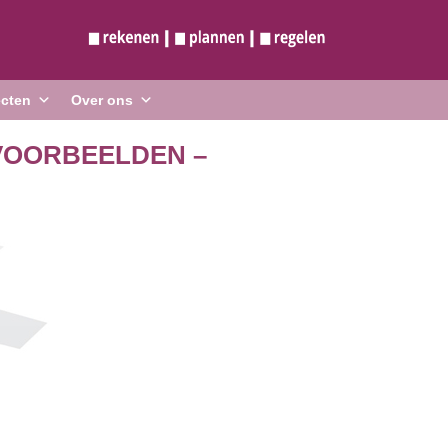
ecten
Over ons
 – VOORBEELDEN –