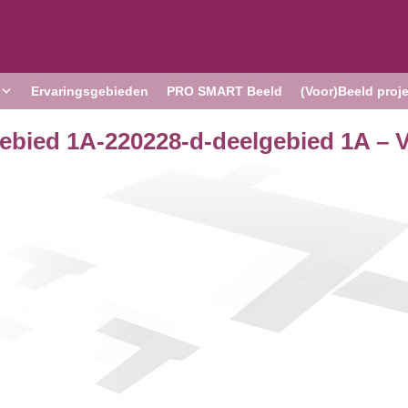
Ervaringsgebieden
PRO SMART Beeld
(Voor)Beeld proj
lgebied 1A-220228-d-deelgebied 1A